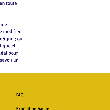
 en toute
ur et
e modifier.
te&quot; ou
tique et
déal pour
 savoir un
FAQ
9
Expédition &amp;