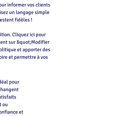
our informer vos clients
lisez un langage simple
estent fidèles !
ion. Cliquez ici pour
ment sur &quot;Modifier
olitique et apporter des
oire et permettre à vos
idéal pour
 changent
tisfaits
t ou
onfiance et