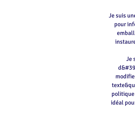
Je suis un
pour inf
emballa
instaure
Je 
d&#39;
modifie
texte&quo
politique
idéal pou