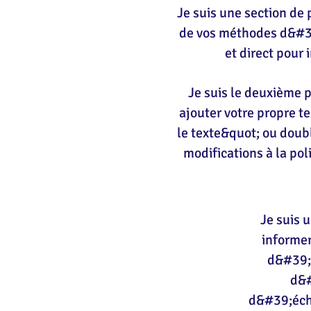
Je suis une section de 
de vos méthodes d&#39;
et direct pour 
Je suis le deuxième 
ajouter votre propre t
le texte&quot; ou doubl
modifications à la pol
Je suis u
informer
d&#39;a
d&#
d&#39;écha