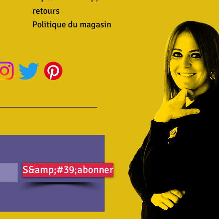
retours
Politique du magasin
S&amp;#39;abonner