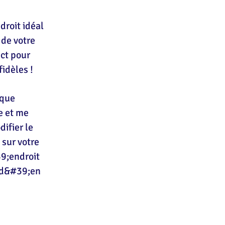
droit idéal
 de votre
ect pour
fidèles !
ique
e et me
ifier le
 sur votre
39;endroit
s d&#39;en