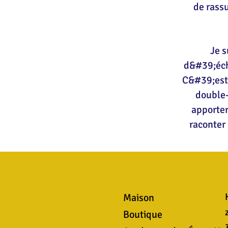
de rassu
Je s
d&#39;écha
C&#39;est 
double-
apporter
raconter 
Maison
Boutique