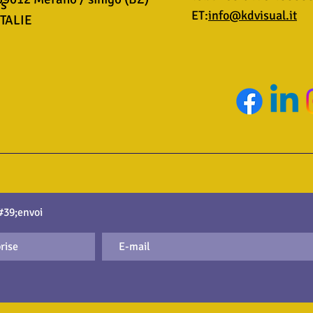
is
ET:
info@kdvisual.it
ITALIE
#39;envoi