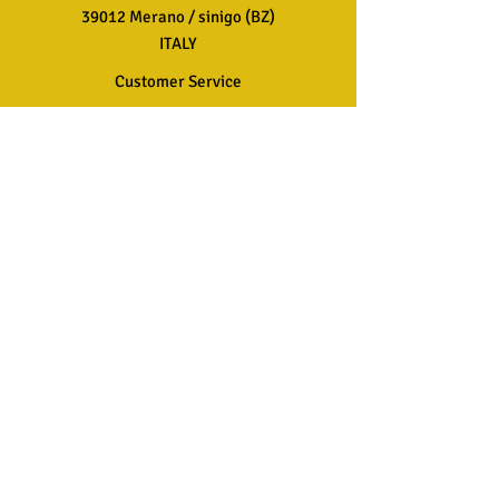
39012 Merano / sinigo (BZ)
ITALY
Customer Service
T:
+39 0473 499999
AND:
info@kdvisual.it
FAQ
Shipping &amp; Returns
Store Policy
Join our mailing list