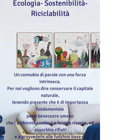
Ecologia- Sostenibilità-
Riciclabilità
Un connubio di parole con una forza
intrinseca.
Per noi vogliono dire conservare il capitale
naturale,
tenendo presente che è di importanza
fondamentale
per il benessere umano
che l'ambiente continui a fornire risorse, ad
assorbire rifiuti
e a provvedere alle funzioni base di