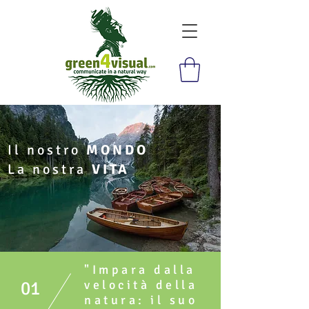
Il nostro
MONDO
La nostra
VITA
"Impara dalla
01
velocità della
natura: il suo