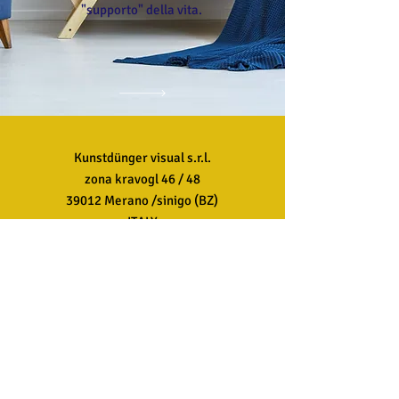
"supporto" della vita.
Kunstdünger visual s.r.l.
zona kravogl 46 / 48
39012 Merano /sinigo (BZ)
ITALY
Customer Service
T:
+39 0473 499999
E:
info@kdvisual.it
FAQ
Shipping & Returns