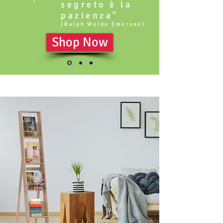
segreto è la
pazienza"
(Ralph Waldo Emerson)
Shop Now