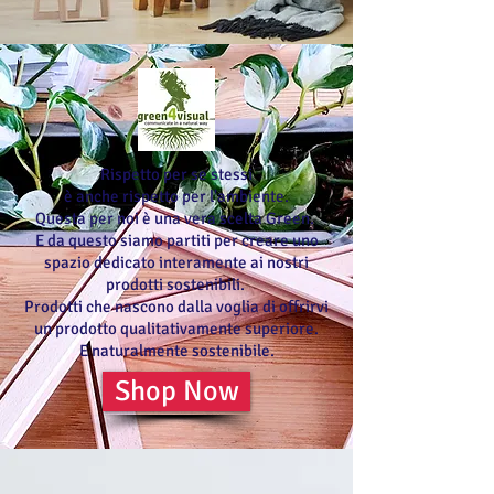
Rispetto per se stessi
è anche rispetto per l'ambiente.
Questa per noi è una vera scelta Green.
E da questo siamo partiti per creare uno
spazio dedicato interamente ai nostri
prodotti sostenibili.
Prodotti che nascono dalla voglia di offrirvi
un prodotto qualitativamente superiore.
E naturalmente sostenibile.
Shop Now